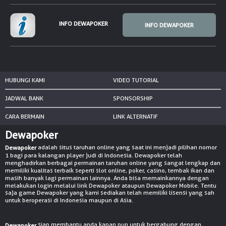
© Copyright 2026 d3w4p0kr.com - All right reserved | 18+
INFO DEWAPOKER
INFO DEWAPOKER
HUBUNGI KAMI
VIDEO TUTORIAL
JADWAL BANK
SPONSORSHIP
CARA BERMAIN
LINK ALTERNATIF
Dewapoker
adalah situs taruhan online yang saat ini menjadi pilihan nomor
Dewapoker
1 bagi para kalangan player judi di Indonesia. Dewapoker telah
menghadirkan berbagai permainan taruhan online yang sangat lengkap dan
memiliki kualitas terbaik seperti slot online, poker, casino, tembak ikan dan
masih banyak lagi permainan lainnya. Anda bisa memainkannya dengan
melakukan login melalui link Dewapoker ataupun Dewapoker Mobile. Tentu
saja game Dewapoker yang kami sediakan telah memiliki lisensi yang sah
untuk beroperasi di Indonesia maupun di Asia.
siap membantu anda kapan pun untuk bergabung dengan
Dewapoker